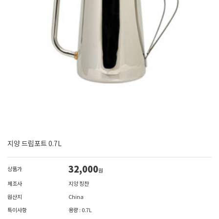
지양 드립포트 0.7L
32,000
상품가
원
제조사
지양 칭찬
원산지
China
특이사항
용량 : 0.7L