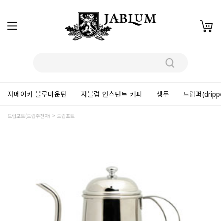
자메이카 블루마운틴
자블럼 인스턴트 커피
생두
드립퍼(dripp
드립포트(드립주전자)
드립포트