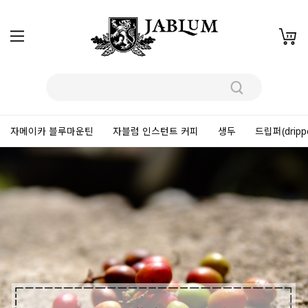
자메이카 블루마운틴
자블럼 인스턴트 커피
생두
드립퍼(dripp