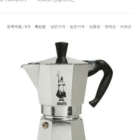
최신순
낮은가격
높은가격
상품명
판매순
리뷰순
등록제품 : 6개