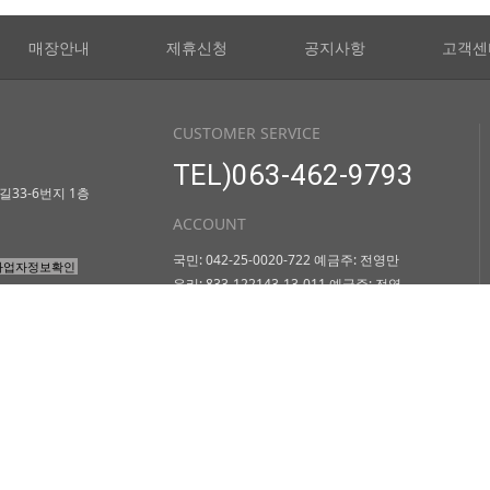
매장안내
제휴신청
공지사항
고객센
CUSTOMER SERVICE
TEL)063-462-9793
33-6번지 1층
ACCOUNT
국민: 042-25-0020-722 예금주: 전영만
사업자정보확인
우리: 833-122143-13-011 예금주: 전영
호
만
L RIGHTS
COFFEE`S STORY
자메이카 사진
Q&A
자메이카 이야기
NOTICE
자메이카 블루마운틴