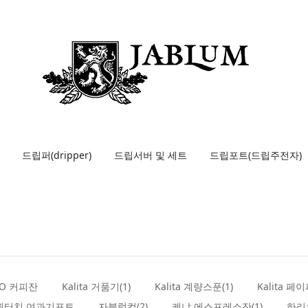
드립퍼(dripper)
드립서버 및 세트
드립포트(드립주전자)
LO 커피잔
Kalita 거품기(1)
Kalita 계량스푼(1)
Kalita 페이
원터치 여과기포트
자블럼컵(2)
케냐 에스프레소잔(1)
하리