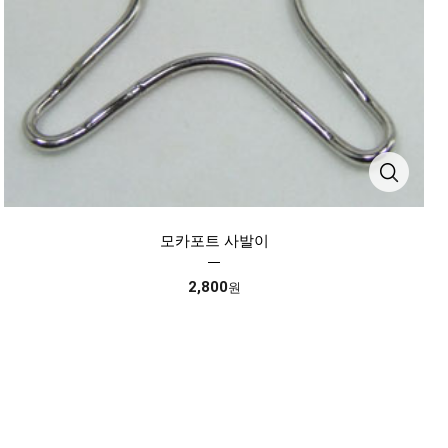
모카포트 사발이
2,800
원