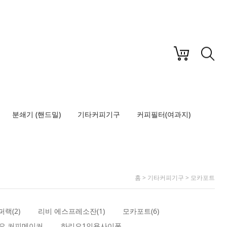
LOGIN
JOIN US
MY PAGE
ORDER
분쇄기 (핸드밀)
기타커피기구
커피필터(여과지)
홈
>
기타커피기구
>
모카포트
퍼랙(2)
리비 에스프레소잔(1)
모카포트(6)
오 커피메이커
하리오1인용사이폰