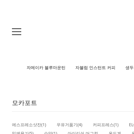
자메이카 블루마운틴
자블럼 인스턴트 커피
생두
모카포트
에스프레소샷잔(1)
우유거품기(4)
커피프레스(1)
E
밀폐용기(5)
수망(1)
아이리쉬 머그컵
온도계